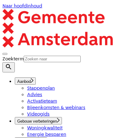
Naar hoofdinhoud
Zoekterm
Aanbod
Stappenplan
Advies
Activatieteam
Bijeenkomsten & webinars
Videogids
Gebouw verbeteringen
Woningkwaliteit
Energie besparen