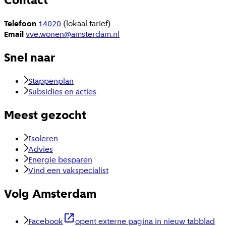
Contact
Telefoon
14020
(lokaal tarief)
Email
vve.wonen@amsterdam.nl
Snel naar
Stappenplan
Subsidies en acties
Meest gezocht
Isoleren
Advies
Energie besparen
Vind een vakspecialist
Volg Amsterdam
Facebook
opent externe pagina in nieuw tabblad