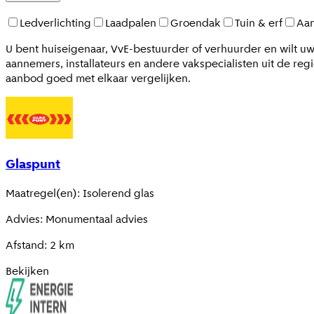
Ledverlichting
Laadpalen
Groendak
Tuin & erf
Aan
U bent huiseigenaar, VvE-bestuurder of verhuurder en wilt u
aannemers, installateurs en andere vakspecialisten uit de regi
aanbod goed met elkaar vergelijken.
Glaspunt
Maatregel(en)
:
Isolerend glas
Advies
:
Monumentaal advies
Afstand
:
2
km
Bekijken