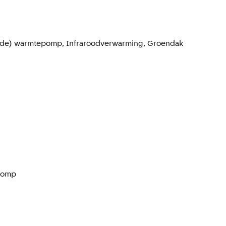
bride) warmtepomp, Infraroodverwarming, Groendak
pomp