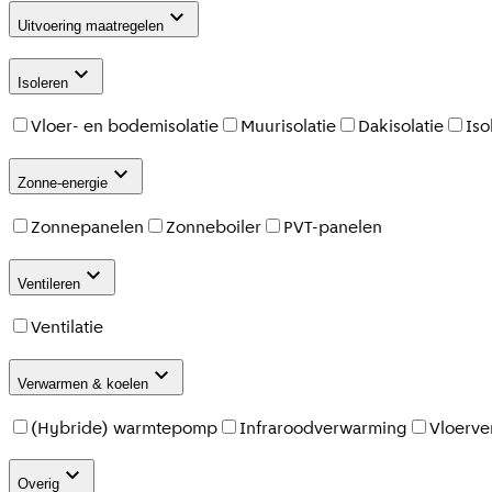
Uitvoering maatregelen
Isoleren
Vloer- en bodemisolatie
Muurisolatie
Dakisolatie
Iso
Zonne-energie
Zonnepanelen
Zonneboiler
PVT-panelen
Ventileren
Ventilatie
Verwarmen & koelen
(Hybride) warmtepomp
Infraroodverwarming
Vloerve
Overig