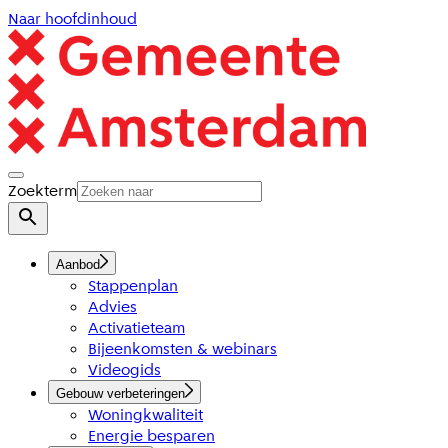
Naar hoofdinhoud
Zoekterm
Aanbod
Stappenplan
Advies
Activatieteam
Bijeenkomsten & webinars
Videogids
Gebouw verbeteringen
Woningkwaliteit
Energie besparen