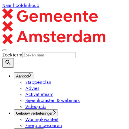
Naar hoofdinhoud
Zoekterm
Aanbod
Stappenplan
Advies
Activatieteam
Bijeenkomsten & webinars
Videogids
Gebouw verbeteringen
Woningkwaliteit
Energie besparen