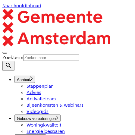
Naar hoofdinhoud
Zoekterm
Aanbod
Stappenplan
Advies
Activatieteam
Bijeenkomsten & webinars
Videogids
Gebouw verbeteringen
Woningkwaliteit
Energie besparen