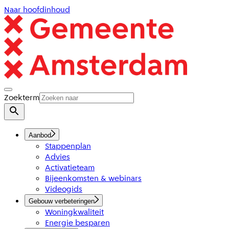
Naar hoofdinhoud
Zoekterm
Aanbod
Stappenplan
Advies
Activatieteam
Bijeenkomsten & webinars
Videogids
Gebouw verbeteringen
Woningkwaliteit
Energie besparen