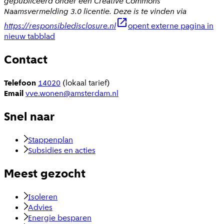
gepubliceerd onder een Creative Commons
Naamsvermelding 3.0 licentie. Deze is te vinden via
https://responsibledisclosure.nl
opent externe pagina in
nieuw tabblad
Contact
Telefoon
14020
(lokaal tarief)
Email
vve.wonen@amsterdam.nl
Snel naar
Stappenplan
Subsidies en acties
Meest gezocht
Isoleren
Advies
Energie besparen