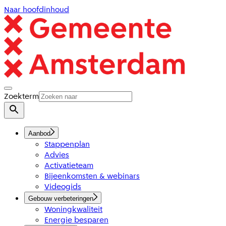
Naar hoofdinhoud
Zoekterm
Aanbod
Stappenplan
Advies
Activatieteam
Bijeenkomsten & webinars
Videogids
Gebouw verbeteringen
Woningkwaliteit
Energie besparen