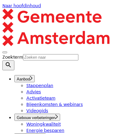
Naar hoofdinhoud
Zoekterm
Aanbod
Stappenplan
Advies
Activatieteam
Bijeenkomsten & webinars
Videogids
Gebouw verbeteringen
Woningkwaliteit
Energie besparen