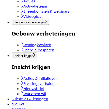
Advies
Activatieteam
Bijeenkomsten & webinars
Videogids
Gebouw verbeteringen
Gebouw verbeteringen
Woningkwaliteit
Energie besparen
Inzicht krijgen
Inzicht krijgen
Acties & initiatieven
Ervaringsverhalen
Nieuwsbrief
Wat doen wij
Subsidies & leningen
Nieuws