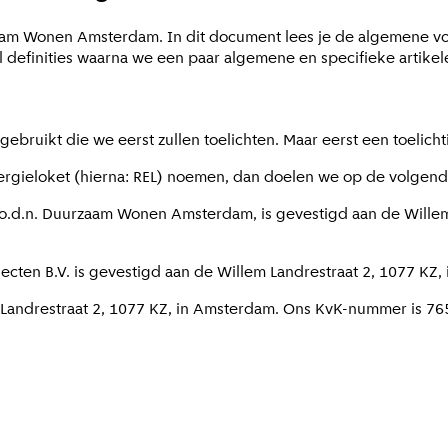
rzaam Wonen Amsterdam. In dit document lees je de algemene v
efinities waarna we een paar algemene en specifieke artikel
uikt die we eerst zullen toelichten. Maar eerst een toelicht
nergieloket (hierna: REL) noemen, dan doelen we op de volgende
 h.o.d.n. Duurzaam Wonen Amsterdam, is gevestigd aan de Wille
jecten B.V. is gevestigd aan de Willem Landrestraat 2, 1077 
em Landrestraat 2, 1077 KZ, in Amsterdam. Ons KvK-nummer is 7