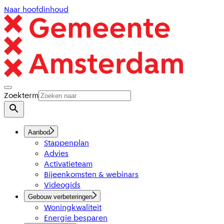
Naar hoofdinhoud
Zoekterm
Aanbod
Stappenplan
Advies
Activatieteam
Bijeenkomsten & webinars
Videogids
Gebouw verbeteringen
Woningkwaliteit
Energie besparen