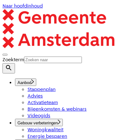
Naar hoofdinhoud
Zoekterm
Aanbod
Stappenplan
Advies
Activatieteam
Bijeenkomsten & webinars
Videogids
Gebouw verbeteringen
Woningkwaliteit
Energie besparen