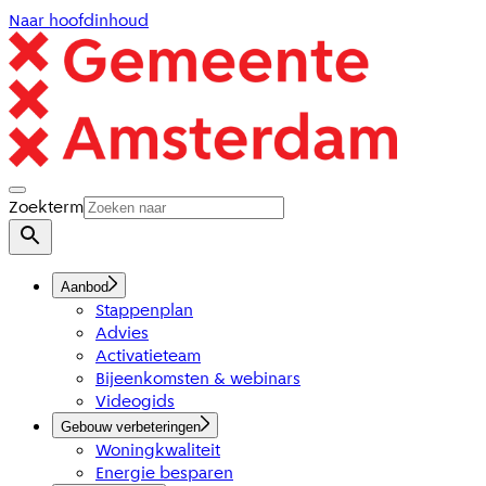
Naar hoofdinhoud
Zoekterm
Aanbod
Stappenplan
Advies
Activatieteam
Bijeenkomsten & webinars
Videogids
Gebouw verbeteringen
Woningkwaliteit
Energie besparen