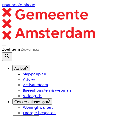
Naar hoofdinhoud
Zoekterm
Aanbod
Stappenplan
Advies
Activatieteam
Bijeenkomsten & webinars
Videogids
Gebouw verbeteringen
Woningkwaliteit
Energie besparen