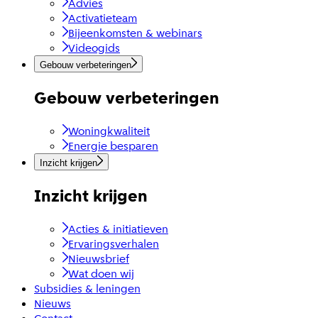
Advies
Activatieteam
Bijeenkomsten & webinars
Videogids
Gebouw verbeteringen
Gebouw verbeteringen
Woningkwaliteit
Energie besparen
Inzicht krijgen
Inzicht krijgen
Acties & initiatieven
Ervaringsverhalen
Nieuwsbrief
Wat doen wij
Subsidies & leningen
Nieuws