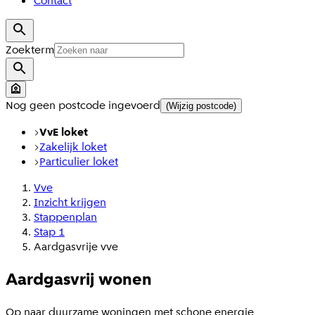
Contact
Zoekterm
Nog geen postcode ingevoerd
(Wijzig postcode)
VvE loket
Zakelijk loket
Particulier loket
Vve
Inzicht krijgen
Stappenplan
Stap 1
Aardgasvrije vve
A
ardgasvrij wonen
Op naar duurzame woningen met schone energie