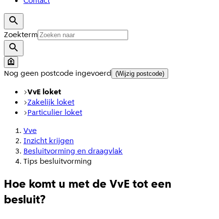
Contact
Zoekterm
Nog geen postcode ingevoerd
(Wijzig postcode)
VvE loket
Zakelijk loket
Particulier loket
Vve
Inzicht krijgen
Besluitvorming en draagvlak
Tips besluitvorming
Hoe komt u met de VvE tot een
besluit?