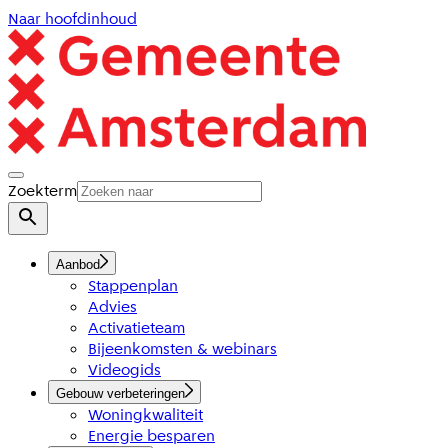
Naar hoofdinhoud
Zoekterm
Aanbod
Stappenplan
Advies
Activatieteam
Bijeenkomsten & webinars
Videogids
Gebouw verbeteringen
Woningkwaliteit
Energie besparen