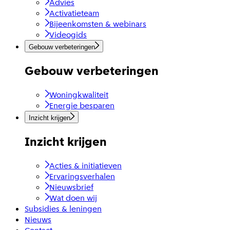
Advies
Activatieteam
Bijeenkomsten & webinars
Videogids
Gebouw verbeteringen
Gebouw verbeteringen
Woningkwaliteit
Energie besparen
Inzicht krijgen
Inzicht krijgen
Acties & initiatieven
Ervaringsverhalen
Nieuwsbrief
Wat doen wij
Subsidies & leningen
Nieuws