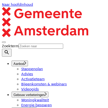
Naar hoofdinhoud
Zoekterm
Aanbod
Stappenplan
Advies
Activatieteam
Bijeenkomsten & webinars
Videogids
Gebouw verbeteringen
Woningkwaliteit
Energie besparen