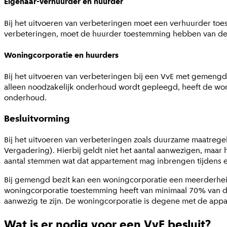
Eigenaar-verhuurder en huurder
Bij het uitvoeren van verbeteringen moet een verhuurder toe
verbeteringen, moet de huurder toestemming hebben van de ve
Woningcorporatie en huurders
Bij het uitvoeren van verbeteringen bij een VvE met gemeng
alleen noodzakelijk onderhoud wordt gepleegd, heeft de w
onderhoud.
Besluitvorming
Bij het uitvoeren van verbeteringen zoals duurzame maatr
Vergadering). Hierbij geldt niet het aantal aanwezigen, maa
aantal stemmen wat dat appartement mag inbrengen tijdens ee
Bij gemengd bezit kan een woningcorporatie een meerderhei
woningcorporatie toestemming heeft van minimaal 70% van de
aanwezig te zijn. De woningcorporatie is degene met de app
Wat is er nodig voor een VvE besluit?