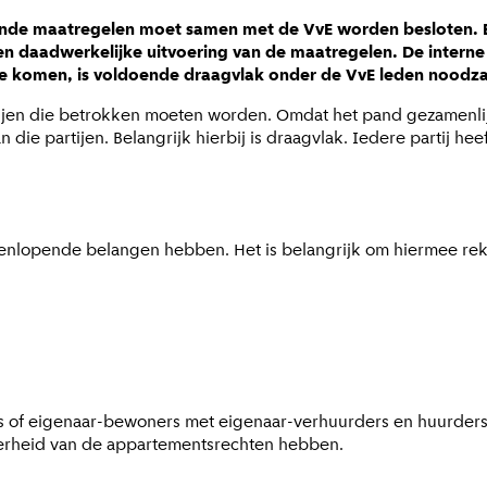
ende maatregelen moet samen met de VvE worden besloten. B
daadwerkelijke uitvoering van de maatregelen. De interne be
e komen, is voldoende draagvlak onder de VvE leden noodzak
ijen die betrokken moeten worden. Omdat het pand gezamenlijk 
e partijen. Belangrijk hierbij is draagvlak. Iedere partij heef
eenlopende belangen hebben. Het is belangrijk om hiermee re
s of eigenaar-bewoners met eigenaar-verhuurders en huurders.
erheid van de appartementsrechten hebben.