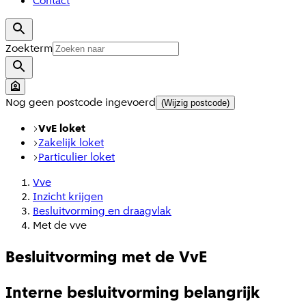
Contact
Zoekterm
Nog geen postcode ingevoerd
(Wijzig postcode)
VvE loket
Zakelijk loket
Particulier loket
Vve
Inzicht krijgen
Besluitvorming en draagvlak
Met de vve
Besluitvorming met de VvE
Interne besluitvorming belangrijk