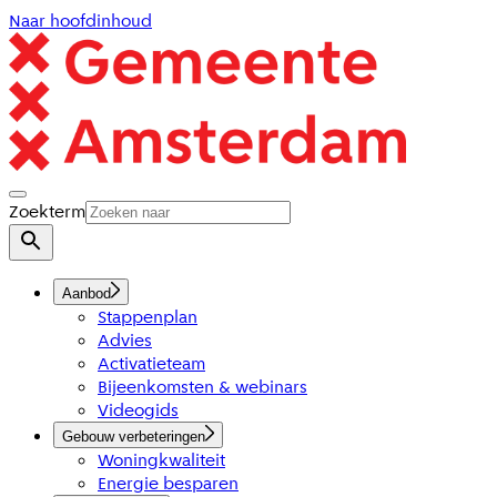
Naar hoofdinhoud
Zoekterm
Aanbod
Stappenplan
Advies
Activatieteam
Bijeenkomsten & webinars
Videogids
Gebouw verbeteringen
Woningkwaliteit
Energie besparen