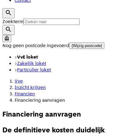
Contact
Zoekterm
Nog geen postcode ingevoerd
(Wijzig postcode)
VvE loket
Zakelijk loket
Particulier loket
Vve
Inzicht krijgen
Financien
Financiering aanvragen
Financiering aanvragen
De definitieve kosten duidelijk