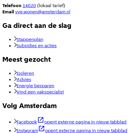
Telefoon
14020
(lokaal tarief)
Email
vve.wonen@amsterdam.nl
Ga direct aan de slag
Stappenplan
Subsidies en acties
Meest gezocht
Isoleren
Advies
Energie besparen
Vind een vakspecialist
Volg Amsterdam
Facebook
opent externe pagina in nieuw tabblad
Instagram
opent externe pagina in nieuw tabblad