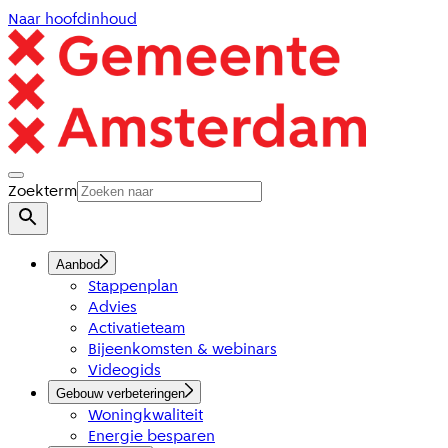
Naar hoofdinhoud
Zoekterm
Aanbod
Stappenplan
Advies
Activatieteam
Bijeenkomsten & webinars
Videogids
Gebouw verbeteringen
Woningkwaliteit
Energie besparen