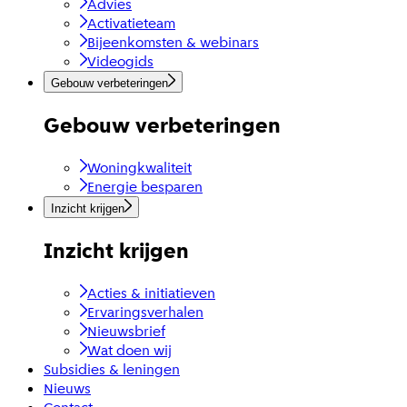
Advies
Activatieteam
Bijeenkomsten & webinars
Videogids
Gebouw verbeteringen
Gebouw verbeteringen
Woningkwaliteit
Energie besparen
Inzicht krijgen
Inzicht krijgen
Acties & initiatieven
Ervaringsverhalen
Nieuwsbrief
Wat doen wij
Subsidies & leningen
Nieuws