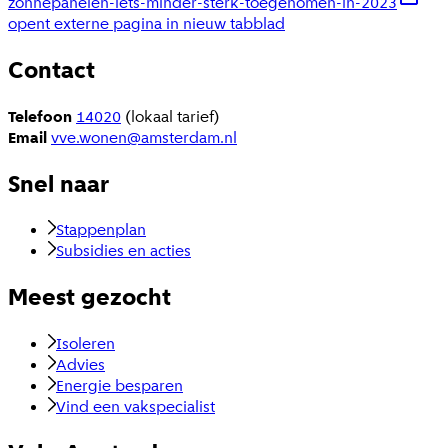
zonnepanelen-iets-minder-sterk-toegenomen-in-2023
opent externe pagina in nieuw tabblad
Contact
Telefoon
14020
(lokaal tarief)
Email
vve.wonen@amsterdam.nl
Snel naar
Stappenplan
Subsidies en acties
Meest gezocht
Isoleren
Advies
Energie besparen
Vind een vakspecialist