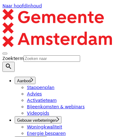
Naar hoofdinhoud
Zoekterm
Aanbod
Stappenplan
Advies
Activatieteam
Bijeenkomsten & webinars
Videogids
Gebouw verbeteringen
Woningkwaliteit
Energie besparen