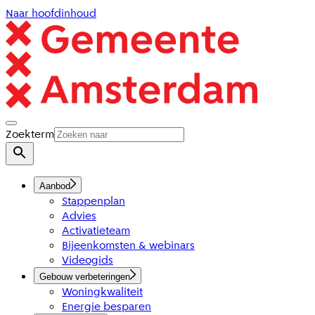
Naar hoofdinhoud
Zoekterm
Aanbod
Stappenplan
Advies
Activatieteam
Bijeenkomsten & webinars
Videogids
Gebouw verbeteringen
Woningkwaliteit
Energie besparen