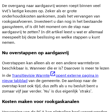
De overgang naar aardgasvrij wonen roept binnen veel
VvE’s lastige keuzes op. Zeker als er grote
onderhoudskosten aankomen, zoals het vervangen van
rookgasafvoeren. Investeert u dan nog in het bestaande
gassysteem, of is dit hét moment om de stap naar
aardgasvrij te zetten? In dit artikel leest u wat er allemaal
meespeelt bij deze beslissing en welke stappen u kunt
nemen.
Nu overstappen op aardgasvrij
Overstappen kan alleen als er een andere warmtebron
beschikbaar is. Wanneer die er is? Daarover is meer te lezen
in de
Transitievisie Warmte
opent externe pagina in
nieuw tabblad
van de gemeente. De aanloop naar de
overstap kost ook tijd, dus zelfs als u nu besluit bent u
zomaar vijf jaar verder. 'Nu' is dus eigenlijk 'straks'.
Kosten maken voor rookgaskanalen
Vervanging van de RGA kan plotseling heel urgent worden