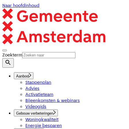
Naar hoofdinhoud
Zoekterm
Aanbod
Stappenplan
Advies
Activatieteam
Bijeenkomsten & webinars
Videogids
Gebouw verbeteringen
Woningkwaliteit
Energie besparen