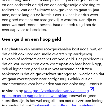
en dan ontbreekt de tijd om een aardgasvrije oplossing te
realiseren. Wat dan? Nieuwe rookgaskanalen gaan 15 jaar
mee, net zo lang als cv-ketels. Over 15 jaar is er dus weer
een goed moment om aardgasvrij te worden. Dan zijn er
meer warmtebronnen beschikbaar en heeft u tijd om de
overstap voor te bereiden.
Geen geld en een hoop geld
Het plaatsen van nieuwe rookgaskanalen kost nogal wat, en
dat geldt ook voor een snelle overstap op aardgasvrij.
Linksom of rechtsom gaat het om veel geld. Het probleem is
dat de VvE ineens een extra kostenpost op haar bord krijgt,
ook al ligt er een goed MJOP. Wat niemand heeft zien
aankomen is dat de gasketelwet strenger zou worden én dat
we gaan overstappen naar aardgasvrij. Gelukkig is er
ondersteuning voor het vinden van een oplossing. Kennis is
te vinden op
Rookgasafvoerkanalen van VvE Belang
opent externe pagina in nieuw tabblad
. Hoewel er geen
subsidies zijn, is het wel mogelijk om met de VvE een lening
te regelen bij het
Toekomstbestendig onderhoudsfonds