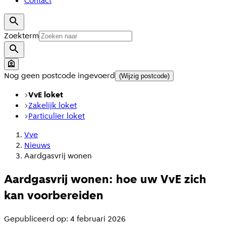
Contact
Zoekterm
Nog geen postcode ingevoerd
(Wijzig postcode)
VvE loket
Zakelijk loket
Particulier loket
Vve
Nieuws
Aardgasvrij wonen
Aardgasvrij wonen: hoe uw VvE zich
kan voorbereiden
Gepubliceerd op: 4 februari 2026