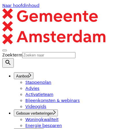
Naar hoofdinhoud
Zoekterm
Aanbod
Stappenplan
Advies
Activatieteam
Bijeenkomsten & webinars
Videogids
Gebouw verbeteringen
Woningkwaliteit
Energie besparen