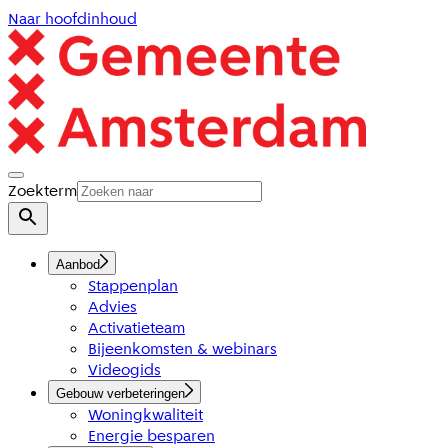
Naar hoofdinhoud
Zoekterm
Aanbod
Stappenplan
Advies
Activatieteam
Bijeenkomsten & webinars
Videogids
Gebouw verbeteringen
Woningkwaliteit
Energie besparen