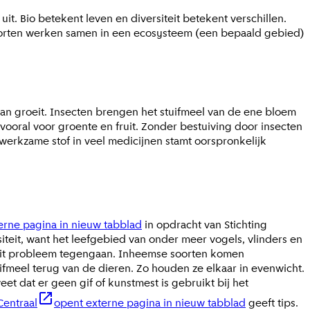
uit. Bio betekent leven en diversiteit betekent verschillen.
e soorten werken samen in een ecosysteem (een bepaald gebied)
aan groeit. Insecten brengen het stuifmeel van de ene bloem
vooral voor groente en fruit. Zonder bestuiving door insecten
werkzame stof in veel medicijnen stamt oorspronkelijk
erne pagina in nieuw tabblad
in opdracht van Stichting
iteit, want het leefgebied van onder meer vogels, vlinders en
 dit probleem tegengaan. Inheemse soorten komen
fmeel terug van de dieren. Zo houden ze elkaar in evenwicht.
et dat er geen gif of kunstmest is gebruikt bij het
Centraal
opent externe pagina in nieuw tabblad
geeft tips.