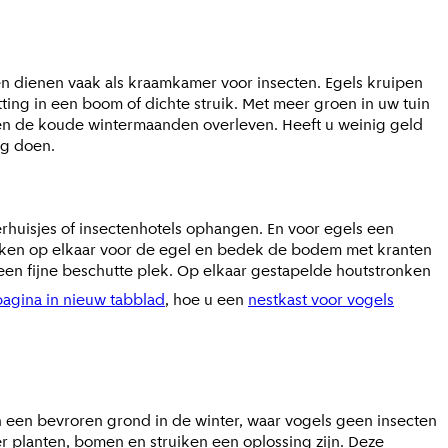
ren dienen vaak als kraamkamer voor insecten. Egels kruipen
ting in een boom of dichte struik. Met meer groen in uw tuin
n en de koude wintermaanden overleven. Heeft u weinig geld
eg doen.
derhuisjes of insectenhotels ophangen. En voor egels een
 takken op elkaar voor de egel en bedek de bodem met kranten
 een fijne beschutte plek. Op elkaar gestapelde houtstronken
pagina in nieuw tabblad
, hoe u een
nestkast voor vogels
n een bevroren grond in de winter, waar vogels geen insecten
 planten, bomen en struiken een oplossing zijn. Deze