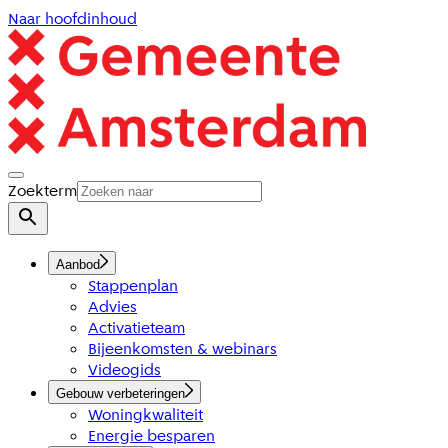
Naar hoofdinhoud
Zoekterm
Aanbod
Stappenplan
Advies
Activatieteam
Bijeenkomsten & webinars
Videogids
Gebouw verbeteringen
Woningkwaliteit
Energie besparen