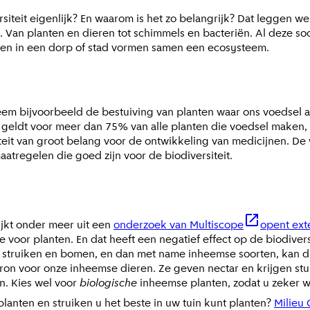
siteit eigenlijk? En waarom is het zo belangrijk? Dat leggen we 
arde. Van planten en dieren tot schimmels en bacteriën. Al dez
rken in een dorp of stad vormen samen een ecosysteem.
 Neem bijvoorbeeld de bestuiving van planten waar ons voedsel 
t geldt voor meer dan 75% van alle planten die voedsel maken, 
eit van groot belang voor de ontwikkeling van medicijnen. De 
maatregelen die goed zijn voor de biodiversiteit.
ijkt onder meer uit een
onderzoek van Multiscope
opent ext
voor planten. En dat heeft een negatief effect op de biodivers
en, struiken en bomen, en dan met name inheemse soorten, kan
ron voor onze inheemse dieren. Ze geven nectar en krijgen stui
n. Kies wel voor
biologische
inheemse planten, zodat u zeker we
anten en struiken u het beste in uw tuin kunt planten?
Milieu 