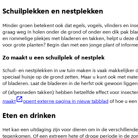
Schuilplekken en nestplekken
Minder groen betekent ook dat egels, vogels, vlinders en ins
graag weg in holen onder de grond of onder een dik pak blade
en rommelige plekjes met bladeren en takken, helpt u deze d
voor grote planten? Begin dan met een jonge plant of informeer
Zo maakt u een schuilplek of nestplek
Schuil- en nestplekken in uw tuin maken is vaak makkelijker d
speciaal huisje op de grond zetten. Maar u kunt ook met mater
of bladeren. Laat de bladeren in de herfst ook gewoon liggen.
of (afgesneden takken) hebben hetzelfde effect voor insecten
maakt
opent externe pagina in nieuw tabblad
of hoe u ee
Eten en drinken
Het kan een uitdaging zijn voor dieren om in de verschillen
tegenkomen. Of een extreem hete of droge periode in de zome