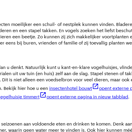
ecten moeilijker een schuil- of nestplek kunnen vinden. Blade
ren en een stapel takken. En vogels zoeken het liefst beschut
ieren een beetje. Zo kunnen zij zich makkelijker voortplante
 eens bij buren, vrienden of familie of zij toevallig planten w
an u denkt. Natuurlijk kunt u kant-en-klare vogelhuisjes, vlin
ialen uit uw tuin (en huis) zelf aan de slag. Stapel stenen of
 Dit is niet alleen een voedselbron voor veel dieren, maar ook
. Bekijk hier hoe u een
insectenhotel bouwt
opent externe 
n
egelhuisje timmert
opent externe pagina in nieuw tabblad
.
de seizoenen aan voldoende eten en drinken te komen. Denk aa
r, waarin geen water meer te vinden is. Ook hier kunnen méér