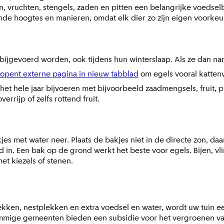
, vruchten, stengels, zaden en pitten een belangrijke voedsel
ende hoogtes en manieren, omdat elk dier zo zijn eigen voorkeur
bijgevoerd worden, ook tijdens hun winterslaap. Als ze dan na
opent externe pagina in nieuw tabblad
om egels vooral katten
het hele jaar bijvoeren met bijvoorbeeld zaadmengsels, fruit, p
errijp of zelfs rottend fruit.
s met water neer. Plaats de bakjes niet in de directe zon, da
n. Een bak op de grond werkt het beste voor egels. Bijen, vli
et kiezels of stenen.
ken, nestplekken en extra voedsel en water, wordt uw tuin een 
 Sommige gemeenten bieden een subsidie voor het vergroenen va