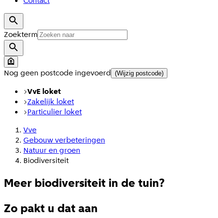
Contact
Zoekterm
Nog geen postcode ingevoerd
(Wijzig postcode)
VvE loket
Zakelijk loket
Particulier loket
Vve
Gebouw verbeteringen
Natuur en groen
Biodiversiteit
Meer biodiversiteit in de tuin?
Zo pakt u dat aan