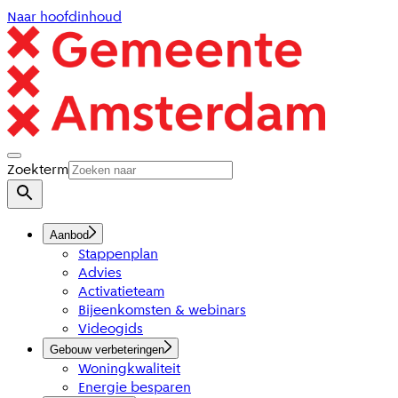
Naar hoofdinhoud
Zoekterm
Aanbod
Stappenplan
Advies
Activatieteam
Bijeenkomsten & webinars
Videogids
Gebouw verbeteringen
Woningkwaliteit
Energie besparen