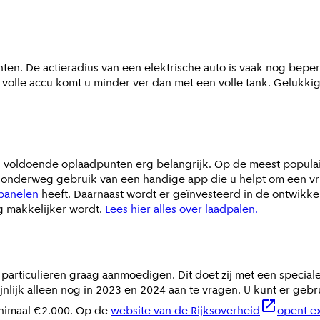
nten. De actieradius van een elektrische auto is vaak nog beper
olle accu komt u minder ver dan met een volle tank. Gelukkig s
ijn voldoende oplaadpunten erg belangrijk. Op de meest populai
onderweg gebruik van een handige app die u helpt om een vrije
panelen
heeft. Daarnaast wordt er geïnvesteerd in de ontwikke
g makkelijker wordt.
Lees hier alles over laadpalen.
 particulieren graag aanmoedigen. Dit doet zij met een special
ijnlijk alleen nog in 2023 en 2024 aan te vragen. U kunt er ge
minimaal €2.000. Op de
website van de Rijksoverheid
opent ex