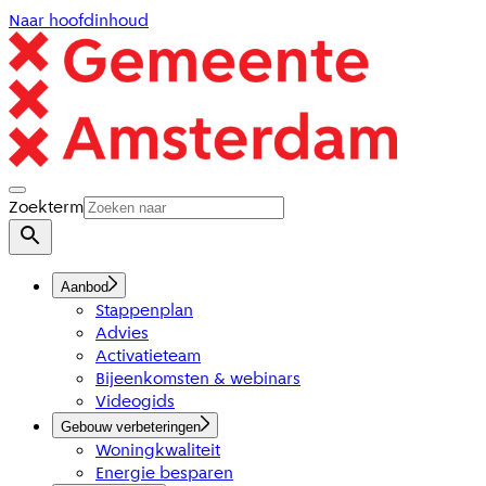
Naar hoofdinhoud
Zoekterm
Aanbod
Stappenplan
Advies
Activatieteam
Bijeenkomsten & webinars
Videogids
Gebouw verbeteringen
Woningkwaliteit
Energie besparen