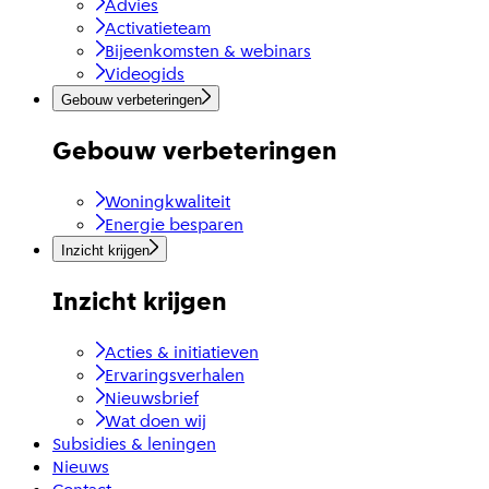
Advies
Activatieteam
Bijeenkomsten & webinars
Videogids
Gebouw verbeteringen
Gebouw verbeteringen
Woningkwaliteit
Energie besparen
Inzicht krijgen
Inzicht krijgen
Acties & initiatieven
Ervaringsverhalen
Nieuwsbrief
Wat doen wij
Subsidies & leningen
Nieuws