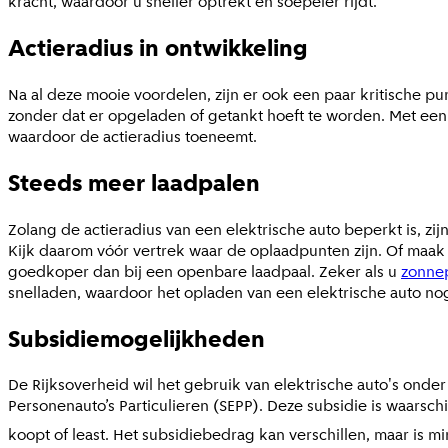
kracht, waardoor u sneller optrekt en soepeler rijdt.
Actieradius in ontwikkeling
Na al deze mooie voordelen, zijn er ook een paar kritische pu
zonder dat er opgeladen of getankt hoeft te worden. Met een v
waardoor de actieradius toeneemt.
Steeds meer laadpalen
Zolang de actieradius van een elektrische auto beperkt is, z
Kijk daarom vóór vertrek waar de oplaadpunten zijn. Of maak 
goedkoper dan bij een openbare laadpaal. Zeker als u
zonne
snelladen, waardoor het opladen van een elektrische auto no
Subsidiemogelijkheden
De Rijksoverheid wil het gebruik van elektrische auto's onder
Personenauto’s Particulieren (SEPP). Deze subsidie is waarsch
koopt of least. Het subsidiebedrag kan verschillen, maar is 