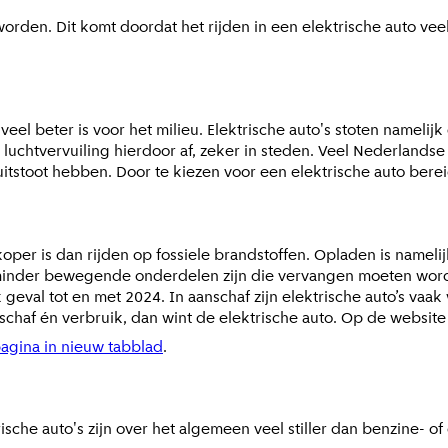
worden. Dit komt doordat het rijden in een elektrische auto vee
eel beter is voor het milieu. Elektrische auto's stoten namelijk 
chtvervuiling hierdoor af, zeker in steden. Veel Nederlandse 
tstoot hebben. Door te kiezen voor een elektrische auto bereid
koper is dan rijden op fossiele brandstoffen. Opladen is namel
 minder bewegende onderdelen zijn die vervangen moeten wor
 geval tot en met 2024. In aanschaf zijn elektrische auto’s vaa
nschaf én verbruik, dan wint de elektrische auto. Op de websi
agina in nieuw tabblad
.
rische auto's zijn over het algemeen veel stiller dan benzine- of