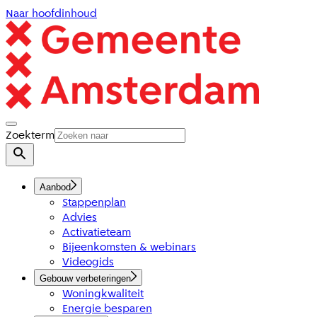
Naar hoofdinhoud
Zoekterm
Aanbod
Stappenplan
Advies
Activatieteam
Bijeenkomsten & webinars
Videogids
Gebouw verbeteringen
Woningkwaliteit
Energie besparen