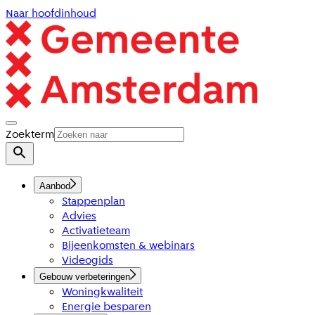
Naar hoofdinhoud
Zoekterm
Aanbod
Stappenplan
Advies
Activatieteam
Bijeenkomsten & webinars
Videogids
Gebouw verbeteringen
Woningkwaliteit
Energie besparen