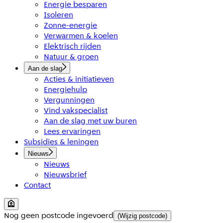
Energie besparen
Isoleren
Zonne-energie
Verwarmen & koelen
Elektrisch rijden
Natuur & groen
Aan de slag
Acties & initiatieven
Energiehulp
Vergunningen
Vind vakspecialist
Aan de slag met uw buren
Lees ervaringen
Subsidies & leningen
Nieuws
Nieuws
Nieuwsbrief
Contact
Nog geen postcode ingevoerd
(Wijzig postcode)