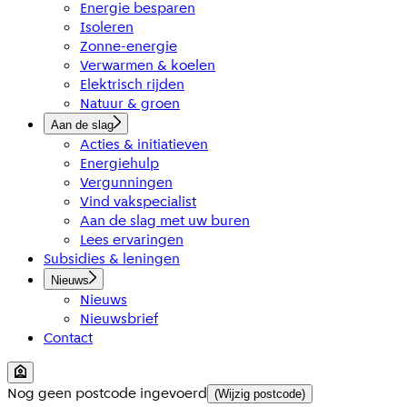
Energie besparen
Isoleren
Zonne-energie
Verwarmen & koelen
Elektrisch rijden
Natuur & groen
Aan de slag
Acties & initiatieven
Energiehulp
Vergunningen
Vind vakspecialist
Aan de slag met uw buren
Lees ervaringen
Subsidies & leningen
Nieuws
Nieuws
Nieuwsbrief
Contact
Nog geen postcode ingevoerd
(Wijzig postcode)