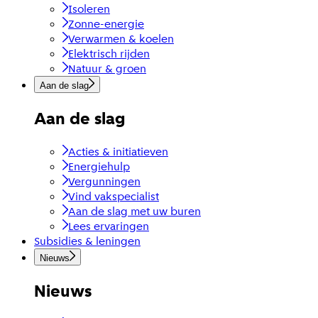
Isoleren
Zonne-energie
Verwarmen & koelen
Elektrisch rijden
Natuur & groen
Aan de slag
Aan de slag
Acties & initiatieven
Energiehulp
Vergunningen
Vind vakspecialist
Aan de slag met uw buren
Lees ervaringen
Subsidies & leningen
Nieuws
Nieuws