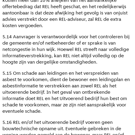
kosten meer dan 10% afwijken van het aanvankelijke
offertebedrag dat REL heeft geschat, en het redelijkerwijs
aantoonbaar is dat deze afwijking het gevolg is van onjuist
advies verstrekt door een REL-adviseur, zal REL de extra
kosten vergoeden.
5.14 Aanvrager is verantwoordelijk voor het controleren bij
de gemeente en/of netbeheerder of er sprake is van
netcongestie in hun wijk. Hoewel REL streeft naar volledige
informatieverstrekking, kan REL niet altijd volledig op de
hoogte zijn van dergelijke omstandigheden.
5.15 Om schade aan leidingen en het verspreiden van
asbest te voorkomen, dient de bewoner een leidingplan en
asbestinformatie te verstrekken aan zowel REL als het
uitvoerende bedrijf. In het geval van ontbrekende
informatie doet REL en het Uitvoerend bedrijf hun best om
schade te voorkomen, maar ze zijn niet aansprakelijk voor
eventuele schade.
5.16 REL en/of het uitvoerende bedrijf voeren geen
bouwtechnische opname uit. Eventuele gebreken in de
woning worden gemeld aan de bewoner, maar REL en/of