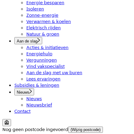
Energie besparen
Isoleren
Zonne-energie
Verwarmen & koelen
Elektrisch rijden
Natuur & groen
Aan de slag
Acties & initiatieven
Energiehulp
Vergunningen
Vind vakspecialist
Aan de slag met uw buren
Lees ervaringen
Subsidies & leningen
Nieuws
Nieuws
Nieuwsbrief
Contact
Nog geen postcode ingevoerd
(Wijzig postcode)