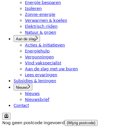
Energie besparen
Isoleren
Zonne-energie
Verwarmen & koelen
Elektrisch rijden
Natuur & groen
Aan de slag
Acties & initiatieven
Energiehulp
Vergunningen
Vind vakspecialist
Aan de slag met uw buren
Lees ervaringen
Subsidies & leningen
Nieuws
Nieuws
Nieuwsbrief
Contact
Nog geen postcode ingevoerd
(Wijzig postcode)