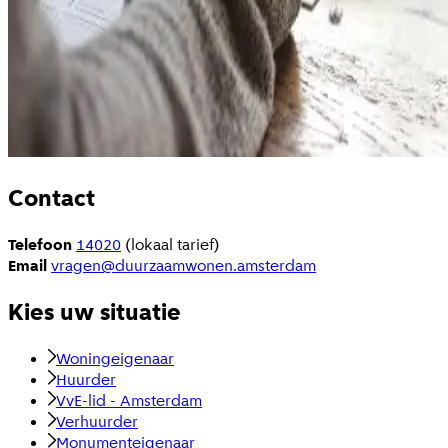
Contact
Telefoon
14020
(lokaal tarief)
Email
vragen@duurzaamwonen.amsterdam
Kies uw situatie
Woningeigenaar
Huurder
VvE-lid - Amsterdam
Verhuurder
Monumenteigenaar