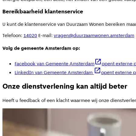
Bereikbaarheid klantenservice
U kunt de klantenservice van Duurzaam Wonen bereiken maanda
Telefoon:
14020
E-mail:
vragen@duurzaamwonen.amsterdam
Volg de gemeente Amsterdam op:
Facebook van Gemeente Amsterdam
opent externe p
LinkedIn van Gemeente Amsterdam
opent externe p
Onze dienstverlening kan altijd beter
Heeft u feedback of een klacht waarmee wij onze dienstverle