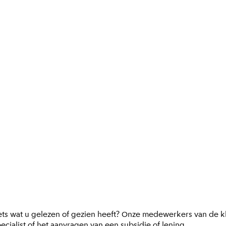
iets wat u gelezen of gezien heeft? Onze medewerkers van de kl
cialist of het aanvragen van een subsidie of lening.