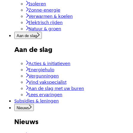
Isoleren
Zonne-energie
Verwarmen & koelen
Elektrisch rijden
Natuur & groen
Aan de slag
Aan de slag
Acties & initiatieven
Energiehulp
Vergunningen
Vind vakspecialist
Aan de slag met uw buren
Lees ervaringen
Subsidies & leningen
Nieuws
Nieuws