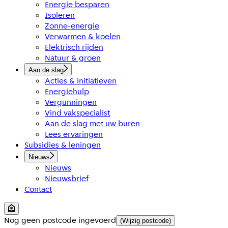
Energie besparen
Isoleren
Zonne-energie
Verwarmen & koelen
Elektrisch rijden
Natuur & groen
Aan de slag
Acties & initiatieven
Energiehulp
Vergunningen
Vind vakspecialist
Aan de slag met uw buren
Lees ervaringen
Subsidies & leningen
Nieuws
Nieuws
Nieuwsbrief
Contact
Nog geen postcode ingevoerd
(Wijzig postcode)