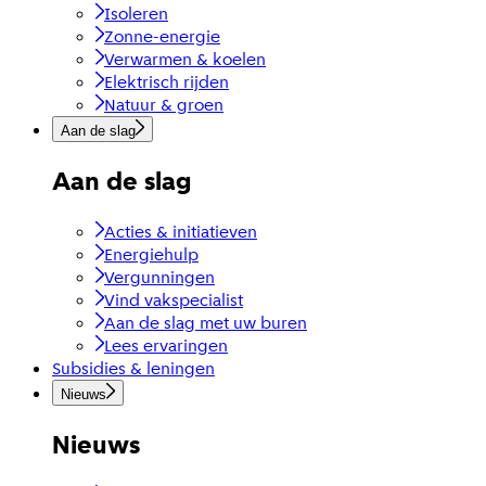
Isoleren
Zonne-energie
Verwarmen & koelen
Elektrisch rijden
Natuur & groen
Aan de slag
Aan de slag
Acties & initiatieven
Energiehulp
Vergunningen
Vind vakspecialist
Aan de slag met uw buren
Lees ervaringen
Subsidies & leningen
Nieuws
Nieuws