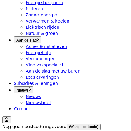
Energie besparen
Isoleren
Zonne-energie
Verwarmen & koelen
Elektrisch rijden
Natuur & groen
Aan de slag
Acties & initiatieven
Energiehulp
Vergunningen
Vind vakspecialist
Aan de slag met uw buren
Lees ervaringen
Subsidies & leningen
Nieuws
Nieuws
Nieuwsbrief
Contact
Nog geen postcode ingevoerd
(Wijzig postcode)