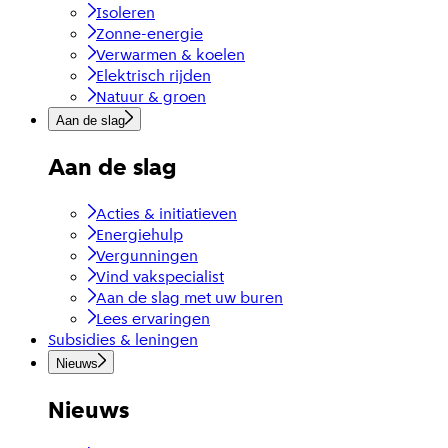
Isoleren
Zonne-energie
Verwarmen & koelen
Elektrisch rijden
Natuur & groen
Aan de slag
Aan de slag
Acties & initiatieven
Energiehulp
Vergunningen
Vind vakspecialist
Aan de slag met uw buren
Lees ervaringen
Subsidies & leningen
Nieuws
Nieuws