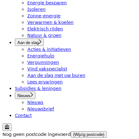
Energie besparen
Isoleren
Zonne-energie
Verwarmen & koelen
Elektrisch rijden
Natuur & groen
Aan de slag
Acties & initiatieven
Energiehulp
Vergunningen
Vind vakspecialist
Aan de slag met uw buren
Lees ervaringen
Subsidies & leningen
Nieuws
Nieuws
Nieuwsbrief
Contact
Nog geen postcode ingevoerd
(Wijzig postcode)