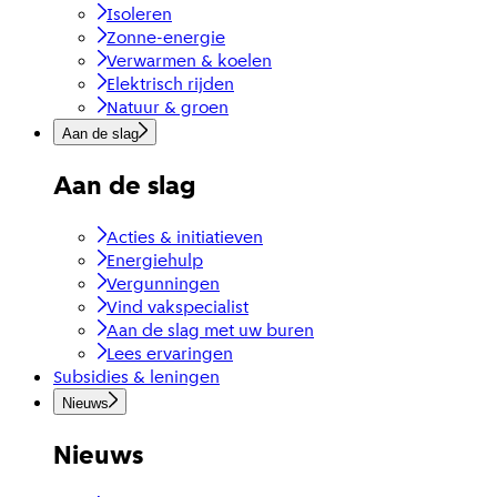
Isoleren
Zonne-energie
Verwarmen & koelen
Elektrisch rijden
Natuur & groen
Aan de slag
Aan de slag
Acties & initiatieven
Energiehulp
Vergunningen
Vind vakspecialist
Aan de slag met uw buren
Lees ervaringen
Subsidies & leningen
Nieuws
Nieuws