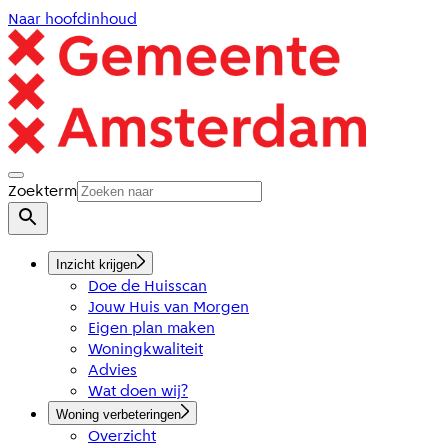
Naar hoofdinhoud
Zoekterm
Inzicht krijgen
Doe de Huisscan
Jouw Huis van Morgen
Eigen plan maken
Woningkwaliteit
Advies
Wat doen wij?
Woning verbeteringen
Overzicht