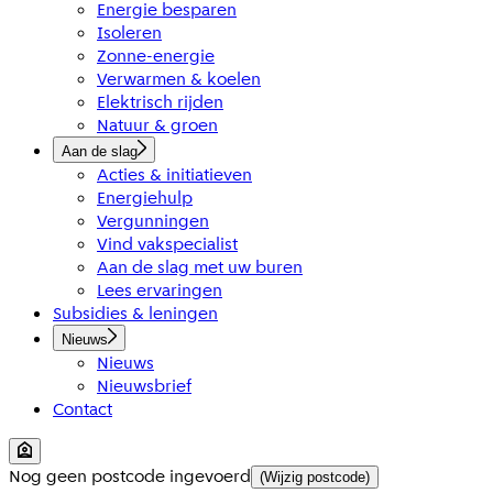
Energie besparen
Isoleren
Zonne-energie
Verwarmen & koelen
Elektrisch rijden
Natuur & groen
Aan de slag
Acties & initiatieven
Energiehulp
Vergunningen
Vind vakspecialist
Aan de slag met uw buren
Lees ervaringen
Subsidies & leningen
Nieuws
Nieuws
Nieuwsbrief
Contact
Nog geen postcode ingevoerd
(Wijzig postcode)