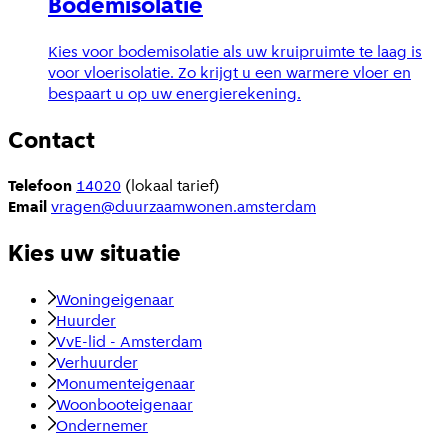
Bodemisolatie
Kies voor bodemisolatie als uw kruipruimte te laag is
voor vloerisolatie. Zo krijgt u een warmere vloer en
bespaart u op uw energierekening.
Contact
Telefoon
14020
(lokaal tarief)
Email
vragen@duurzaamwonen.amsterdam
Kies uw situatie
Woningeigenaar
Huurder
VvE-lid - Amsterdam
Verhuurder
Monumenteigenaar
Woonbooteigenaar
Ondernemer