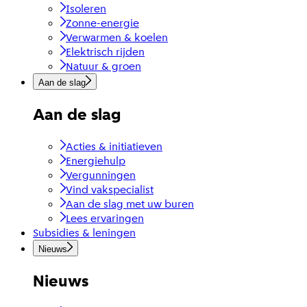
Isoleren
Zonne-energie
Verwarmen & koelen
Elektrisch rijden
Natuur & groen
Aan de slag
Aan de slag
Acties & initiatieven
Energiehulp
Vergunningen
Vind vakspecialist
Aan de slag met uw buren
Lees ervaringen
Subsidies & leningen
Nieuws
Nieuws