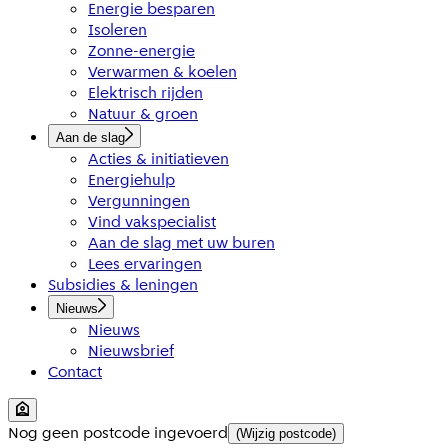
Energie besparen
Isoleren
Zonne-energie
Verwarmen & koelen
Elektrisch rijden
Natuur & groen
Aan de slag
Acties & initiatieven
Energiehulp
Vergunningen
Vind vakspecialist
Aan de slag met uw buren
Lees ervaringen
Subsidies & leningen
Nieuws
Nieuws
Nieuwsbrief
Contact
Nog geen postcode ingevoerd
(Wijzig postcode)