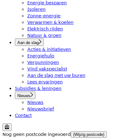
Energie besparen
Isoleren
Zonne-energie
Verwarmen & koelen
Elektrisch rijden
Natuur & groen
Aan de slag
Acties & initiatieven
Energiehulp
Vergunningen
Vind vakspecialist
Aan de slag met uw buren
Lees ervaringen
Subsidies & leningen
Nieuws
Nieuws
Nieuwsbrief
Contact
Nog geen postcode ingevoerd
(Wijzig postcode)