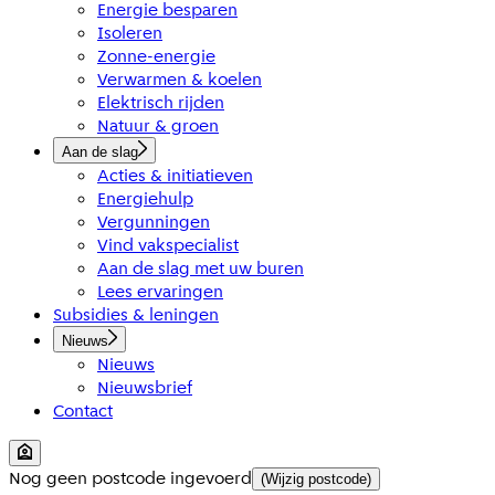
Energie besparen
Isoleren
Zonne-energie
Verwarmen & koelen
Elektrisch rijden
Natuur & groen
Aan de slag
Acties & initiatieven
Energiehulp
Vergunningen
Vind vakspecialist
Aan de slag met uw buren
Lees ervaringen
Subsidies & leningen
Nieuws
Nieuws
Nieuwsbrief
Contact
Nog geen postcode ingevoerd
(Wijzig postcode)