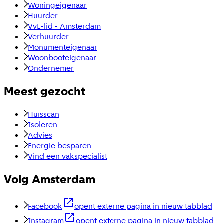
Woningeigenaar
Huurder
VvE-lid - Amsterdam
Verhuurder
Monumenteigenaar
Woonbooteigenaar
Ondernemer
Meest gezocht
Huisscan
Isoleren
Advies
Energie besparen
Vind een vakspecialist
Volg Amsterdam
Facebook
opent externe pagina in nieuw tabblad
Instagram
opent externe pagina in nieuw tabblad