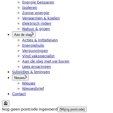
Energie besparen
Isoleren
Zonne-energie
Verwarmen & koelen
Elektrisch rijden
Natuur & groen
Aan de slag
Acties & initiatieven
Energiehulp
Vergunningen
Vind vakspecialist
Aan de slag met uw buren
Lees ervaringen
Subsidies & leningen
Nieuws
Nieuws
Nieuwsbrief
Contact
Nog geen postcode ingevoerd
(Wijzig postcode)