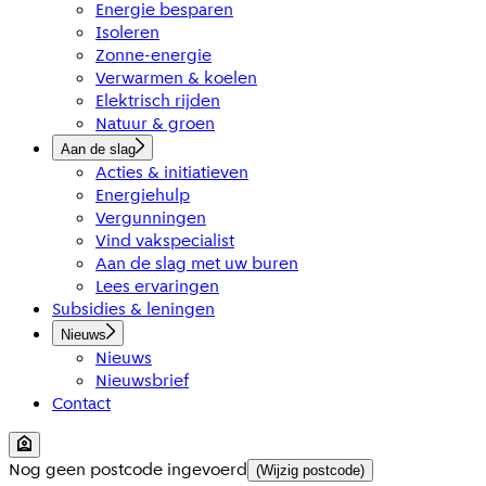
Energie besparen
Isoleren
Zonne-energie
Verwarmen & koelen
Elektrisch rijden
Natuur & groen
Aan de slag
Acties & initiatieven
Energiehulp
Vergunningen
Vind vakspecialist
Aan de slag met uw buren
Lees ervaringen
Subsidies & leningen
Nieuws
Nieuws
Nieuwsbrief
Contact
Nog geen postcode ingevoerd
(Wijzig postcode)