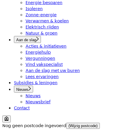
Energie besparen
Isoleren
Zonne-energie
Verwarmen & koelen
Elektrisch rijden
Natuur & groen
Aan de slag
Acties & initiatieven
Energiehulp
Vergunningen
Vind vakspecialist
Aan de slag met uw buren
Lees ervaringen
Subsidies & leningen
Nieuws
Nieuws
Nieuwsbrief
Contact
Nog geen postcode ingevoerd
(Wijzig postcode)