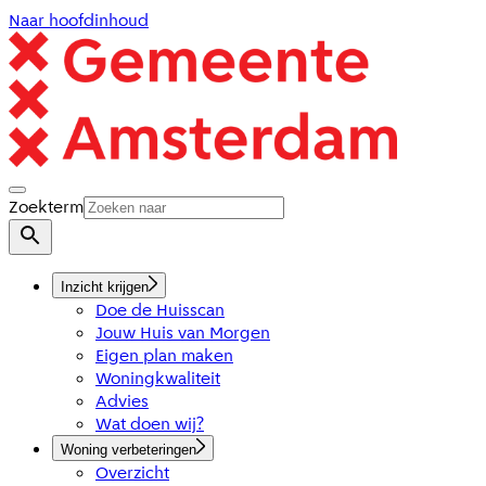
Naar hoofdinhoud
Zoekterm
Inzicht krijgen
Doe de Huisscan
Jouw Huis van Morgen
Eigen plan maken
Woningkwaliteit
Advies
Wat doen wij?
Woning verbeteringen
Overzicht