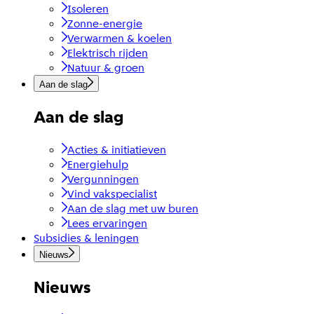
Isoleren
Zonne-energie
Verwarmen & koelen
Elektrisch rijden
Natuur & groen
Aan de slag
Aan de slag
Acties & initiatieven
Energiehulp
Vergunningen
Vind vakspecialist
Aan de slag met uw buren
Lees ervaringen
Subsidies & leningen
Nieuws
Nieuws