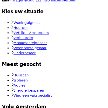
Email
vragen@duurzaamwonen.amsterdam
Kies uw situatie
Woningeigenaar
Huurder
VvE-lid - Amsterdam
Verhuurder
Monumenteigenaar
Woonbooteigenaar
Ondernemer
Meest gezocht
Huisscan
Isoleren
Advies
Energie besparen
Vind een vakspecialist
Volg Amsterdam