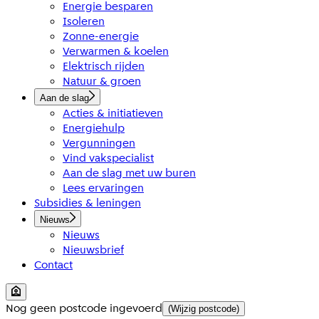
Energie besparen
Isoleren
Zonne-energie
Verwarmen & koelen
Elektrisch rijden
Natuur & groen
Aan de slag
Acties & initiatieven
Energiehulp
Vergunningen
Vind vakspecialist
Aan de slag met uw buren
Lees ervaringen
Subsidies & leningen
Nieuws
Nieuws
Nieuwsbrief
Contact
Nog geen postcode ingevoerd
(Wijzig postcode)