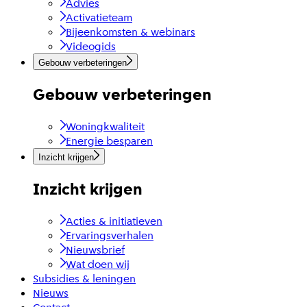
Advies
Activatieteam
Bijeenkomsten & webinars
Videogids
Gebouw verbeteringen
Gebouw verbeteringen
Woningkwaliteit
Energie besparen
Inzicht krijgen
Inzicht krijgen
Acties & initiatieven
Ervaringsverhalen
Nieuwsbrief
Wat doen wij
Subsidies & leningen
Nieuws