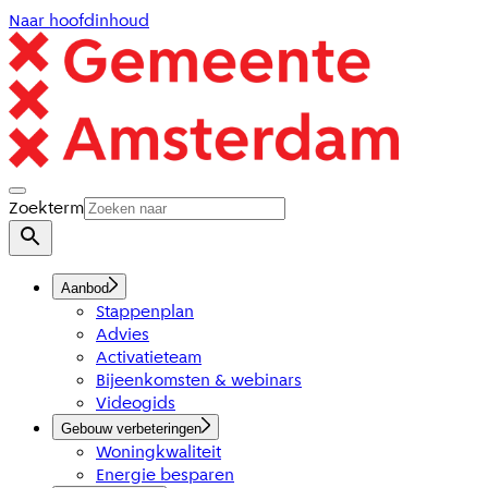
Naar hoofdinhoud
Zoekterm
Aanbod
Stappenplan
Advies
Activatieteam
Bijeenkomsten & webinars
Videogids
Gebouw verbeteringen
Woningkwaliteit
Energie besparen