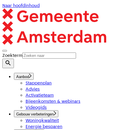
Naar hoofdinhoud
Zoekterm
Aanbod
Stappenplan
Advies
Activatieteam
Bijeenkomsten & webinars
Videogids
Gebouw verbeteringen
Woningkwaliteit
Energie besparen