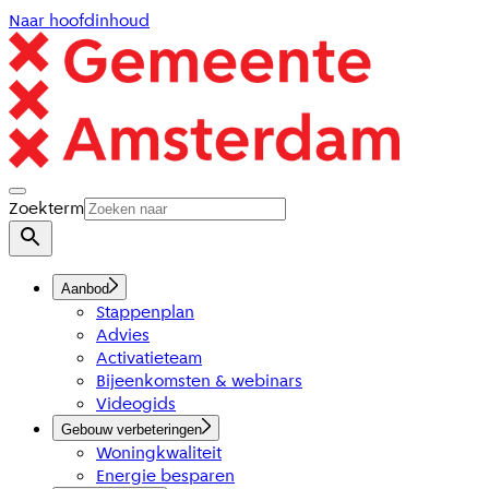
Naar hoofdinhoud
Zoekterm
Aanbod
Stappenplan
Advies
Activatieteam
Bijeenkomsten & webinars
Videogids
Gebouw verbeteringen
Woningkwaliteit
Energie besparen