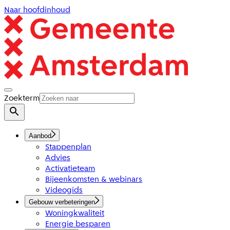
Naar hoofdinhoud
Zoekterm
Aanbod
Stappenplan
Advies
Activatieteam
Bijeenkomsten & webinars
Videogids
Gebouw verbeteringen
Woningkwaliteit
Energie besparen