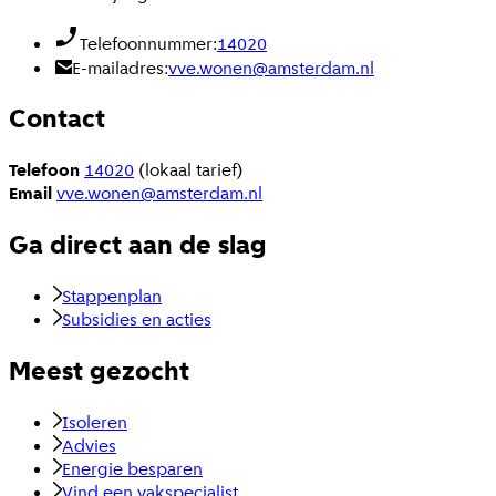
Telefoonnummer:
14020
E-mailadres:
vve.wonen@amsterdam.nl
Contact
Telefoon
14020
(lokaal tarief)
Email
vve.wonen@amsterdam.nl
Ga direct aan de slag
Stappenplan
Subsidies en acties
Meest gezocht
Isoleren
Advies
Energie besparen
Vind een vakspecialist