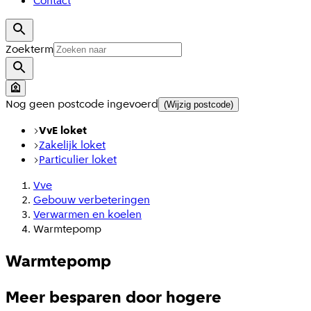
Contact
Zoekterm
Nog geen postcode ingevoerd
(Wijzig postcode)
VvE loket
Zakelijk loket
Particulier loket
Vve
Gebouw verbeteringen
Verwarmen en koelen
Warmtepomp
Warmtepomp
Meer besparen door hogere