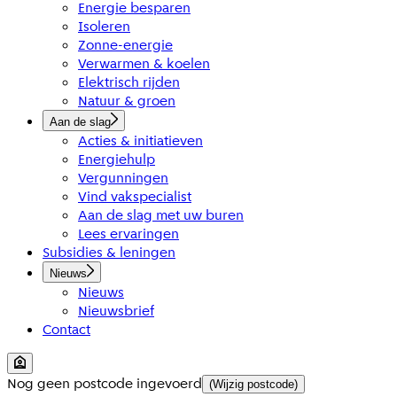
Energie besparen
Isoleren
Zonne-energie
Verwarmen & koelen
Elektrisch rijden
Natuur & groen
Aan de slag
Acties & initiatieven
Energiehulp
Vergunningen
Vind vakspecialist
Aan de slag met uw buren
Lees ervaringen
Subsidies & leningen
Nieuws
Nieuws
Nieuwsbrief
Contact
Nog geen postcode ingevoerd
(Wijzig postcode)