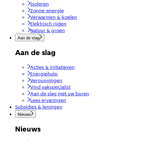
Isoleren
Zonne-energie
Verwarmen & koelen
Elektrisch rijden
Natuur & groen
Aan de slag
Aan de slag
Acties & initiatieven
Energiehulp
Vergunningen
Vind vakspecialist
Aan de slag met uw buren
Lees ervaringen
Subsidies & leningen
Nieuws
Nieuws