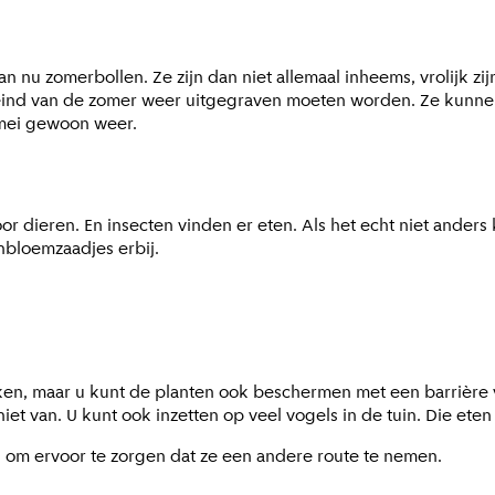
an nu zomerbollen. Ze zijn dan niet allemaal inheems, vrolijk zi
t eind van de zomer weer uitgegraven moeten worden. Ze kunnen
r mei gewoon weer.
oor dieren. En insecten vinden er eten. Als het echt niet anders
nbloemzaadjes erbij.
ken, maar u kunt de planten ook beschermen met een barrière v
et van. U kunt ook inzetten op veel vogels in de tuin. Die ete
es om ervoor te zorgen dat ze een andere route te nemen.