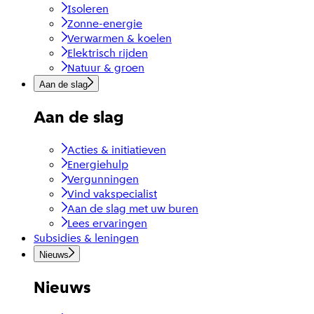
Isoleren
Zonne-energie
Verwarmen & koelen
Elektrisch rijden
Natuur & groen
Aan de slag
Aan de slag
Acties & initiatieven
Energiehulp
Vergunningen
Vind vakspecialist
Aan de slag met uw buren
Lees ervaringen
Subsidies & leningen
Nieuws
Nieuws