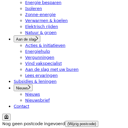
Energie besparen
Isoleren
Zonne-energie
Verwarmen & koelen
Elektrisch rijden
Natuur & groen
Aan de slag
Acties & initiatieven
Energiehulp
Vergunningen
Vind vakspecialist
Aan de slag met uw buren
Lees ervaringen
Subsidies & leningen
Nieuws
Nieuws
Nieuwsbrief
Contact
Nog geen postcode ingevoerd
(Wijzig postcode)