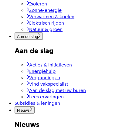
Isoleren
Zonne-energie
Verwarmen & koelen
Elektrisch rijden
Natuur & groen
Aan de slag
Aan de slag
Acties & initiatieven
Energiehulp
Vergunningen
Vind vakspecialist
Aan de slag met uw buren
Lees ervaringen
Subsidies & leningen
Nieuws
Nieuws