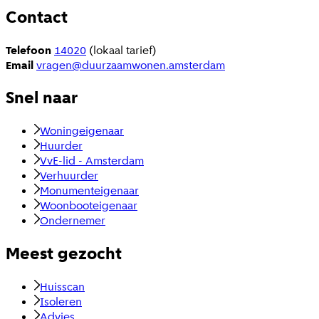
Contact
Telefoon
14020
(lokaal tarief)
Email
vragen@duurzaamwonen.amsterdam
Snel naar
Woningeigenaar
Huurder
VvE-lid - Amsterdam
Verhuurder
Monumenteigenaar
Woonbooteigenaar
Ondernemer
Meest gezocht
Huisscan
Isoleren
Advies