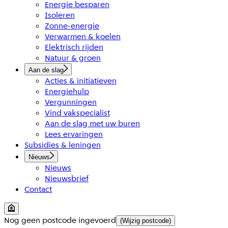
Energie besparen
Isoleren
Zonne-energie
Verwarmen & koelen
Elektrisch rijden
Natuur & groen
Aan de slag
Acties & initiatieven
Energiehulp
Vergunningen
Vind vakspecialist
Aan de slag met uw buren
Lees ervaringen
Subsidies & leningen
Nieuws
Nieuws
Nieuwsbrief
Contact
Nog geen postcode ingevoerd
(Wijzig postcode)