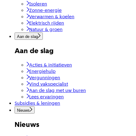
Isoleren
Zonne-energie
Verwarmen & koelen
Elektrisch rijden
Natuur & groen
Aan de slag
Aan de slag
Acties & initiatieven
Energiehulp
Vergunningen
Vind vakspecialist
Aan de slag met uw buren
Lees ervaringen
Subsidies & leningen
Nieuws
Nieuws