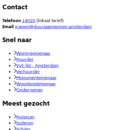
Contact
Telefoon
14020
(lokaal tarief)
Email
vragen@duurzaamwonen.amsterdam
Snel naar
Woningeigenaar
Huurder
VvE-lid - Amsterdam
Verhuurder
Monumenteigenaar
Woonbooteigenaar
Ondernemer
Meest gezocht
Huisscan
Isoleren
Advies