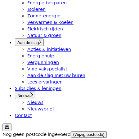
Energie besparen
Isoleren
Zonne-energie
Verwarmen & koelen
Elektrisch rijden
Natuur & groen
Aan de slag
Acties & initiatieven
Energiehulp
Vergunningen
Vind vakspecialist
Aan de slag met uw buren
Lees ervaringen
Subsidies & leningen
Nieuws
Nieuws
Nieuwsbrief
Contact
Nog geen postcode ingevoerd
(Wijzig postcode)